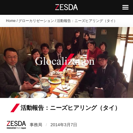
コ
Home
/
グローカリゼーション
/
活動報告：ニーズヒアリング（タイ）
ン
テ
ン
ツ
へ
ス
キ
ッ
プ
活動報告：ニーズヒアリング（タイ）
事務局
/
2014年3月7日