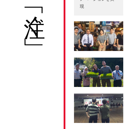
「注ぐ」
現