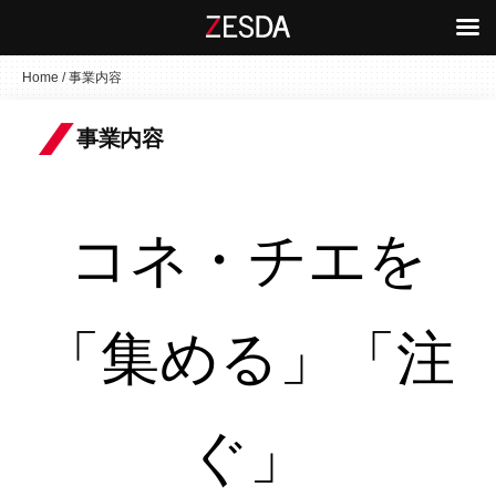
コ
Home
/
事業内容
ン
テ
事業内容
ン
ツ
へ
コネ・チエを
ス
キ
ッ
プ
「集める」「注
ぐ」