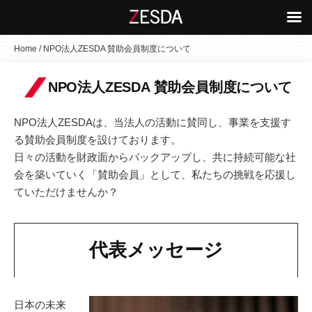
コ
Home
/
NPO法人ZESDA 賛助会員制度について
ン
テ
NPO法人ZESDA 賛助会員制度について
ン
ツ
NPO法人ZESDAは、当法人の活動に賛同し、事業を支援す
へ
る賛助会員制度を設けております。
ス
日々の活動を財政面からバックアップし、共に持続可能な社
キ
会を築いていく「賛助会員」として、私たちの挑戦を応援し
ッ
ていただけませんか？
プ
代表メッセージ
日本の未来