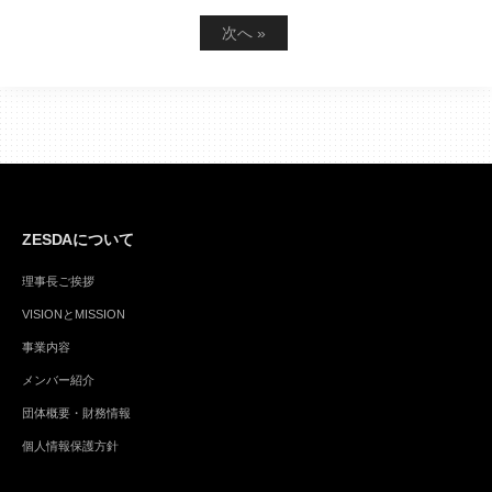
投
次へ »
稿
の
ペ
ー
ジ
ZESDAについて
送
理事長ご挨拶
り
VISIONとMISSION
事業内容
メンバー紹介
団体概要・財務情報
個人情報保護方針