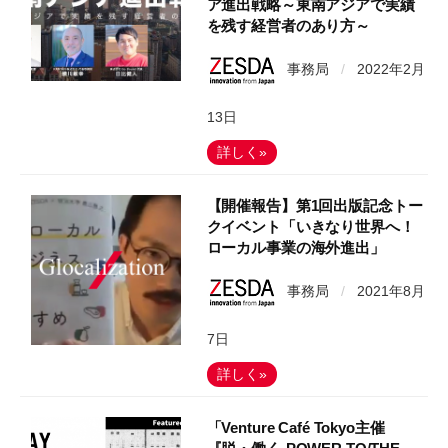
ア進出戦略～東南アジアで実績
を残す経営者のあり方～
事務局
/
2022年2月
13日
詳しく»
【開催報告】第1回出版記念トー
クイベント「いきなり世界へ！
ローカル事業の海外進出」
事務局
/
2021年8月
7日
詳しく»
「Venture Café Tokyo主催