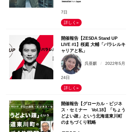
7日
詳しく»
開催報告【ZESDA Stand UP
LIVE #1】桜庭 大輔「パラレルキ
ャリアと私」
呉亜麒
/
2022年5月
24日
詳しく»
開催報告【グローカル・ビジネ
ス・セミナー Vol.18】「ちょう
どよい疎」という北海道東川町
のまちづくり戦略