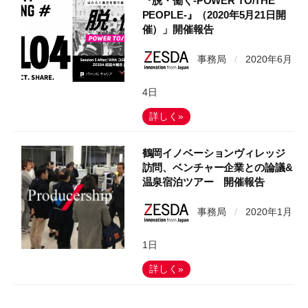
『脱・働く-POWER TO/THE
PEOPLE-』（2020年5月21日開
催）」開催報告
事務局
/
2020年6月
4日
詳しく»
鶴岡イノベーションヴィレッジ
訪問、ベンチャー企業との論議&
温泉宿泊ツアー 開催報告
事務局
/
2020年1月
1日
詳しく»