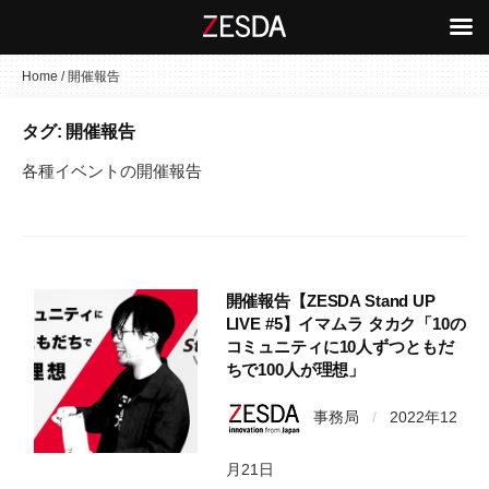
コ
Home
/
開催報告
ン
タグ:
開催報告
テ
ン
各種イベントの開催報告
ツ
へ
ス
キ
ッ
開催報告【ZESDA Stand UP
LIVE #5】イマムラ タカク「10の
プ
コミュニティに10人ずつともだ
ちで100人が理想」
事務局
/
2022年12
月21日