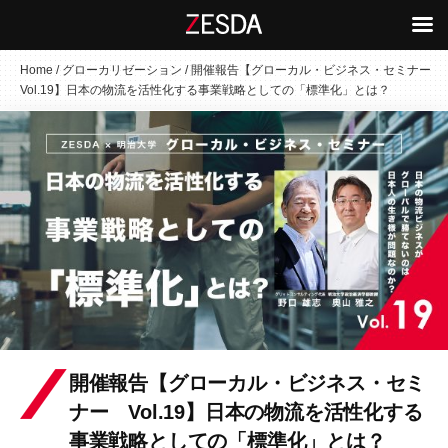
コ
Home
/
グローカリゼーション
/
開催報告【グローカル・ビジネス・セミナー
Vol.19】日本の物流を活性化する事業戦略としての「標準化」とは？
ン
テ
ン
ツ
へ
ス
キ
ッ
プ
開催報告【グローカル・ビジネス・セミ
ナー Vol.19】日本の物流を活性化する
事業戦略としての「標準化」とは？