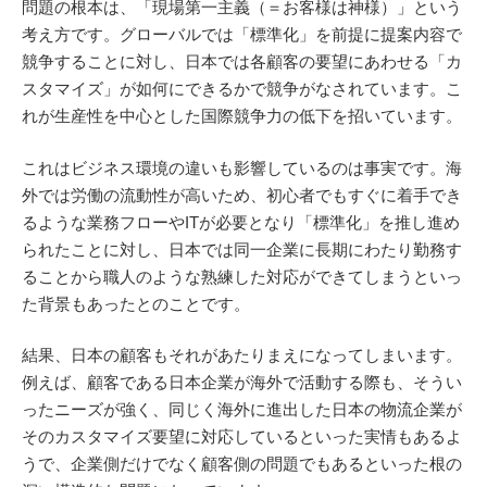
問題の根本は、「現場第一主義（＝お客様は神様）」という
考え方です。グローバルでは「標準化」を前提に提案内容で
競争することに対し、日本では各顧客の要望にあわせる「カ
スタマイズ」が如何にできるかで競争がなされています。こ
れが生産性を中心とした国際競争力の低下を招いています。
これはビジネス環境の違いも影響しているのは事実です。海
外では労働の流動性が高いため、初心者でもすぐに着手でき
るような業務フローやITが必要となり「標準化」を推し進め
られたことに対し、日本では同一企業に長期にわたり勤務す
ることから職人のような熟練した対応ができてしまうといっ
た背景もあったとのことです。
結果、日本の顧客もそれがあたりまえになってしまいます。
例えば、顧客である日本企業が海外で活動する際も、そうい
ったニーズが強く、同じく海外に進出した日本の物流企業が
そのカスタマイズ要望に対応しているといった実情もあるよ
うで、企業側だけでなく顧客側の問題でもあるといった根の