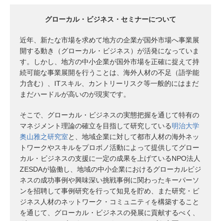
グローカル・ビジネス・セミナーについて
近年、新たな市場を求めて地方の企業が国外市場へ事業展
開する動き（グローカル・ビジネス）が活発になっていま
す。しかし、地方の中小企業が国外市場を正確に捉えて持
続可能な事業展開を行うことは、海外人材の不足（語学能
力含む）、ITスキル、カントリーリスク等一般的にはまだ
まだハードルが高いのが現実です。
そこで、グローカル・ビジネスの実態把握を通じて特有の
マネジメント理論の確立を目指して研究している
明治大学
奥山雅之研究室
と、地域企業に対して都市人材の海外ネッ
トワークやスキルをプロボノ活動によって提供してグロー
カル・ビジネスの支援に一定の成果を上げているNPO法人
ZESDAが協働し、地域の中小企業におけるグローカルビジ
ネスの成功事例や興味深い挑戦事例に関わったキーパーソ
ンを招聘して事例研究を行って知見を貯め、また研究・ビ
ジネス人材のネットワーク・コミュニティを構築すること
を通じて、グローカル・ビジネスの発展に貢献するべく、