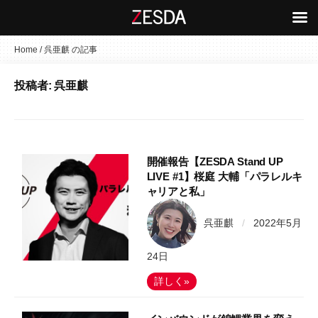
コ
Home
/
呉亜麒 の記事
ン
投稿者:
呉亜麒
テ
ン
ツ
へ
ス
開催報告【ZESDA Stand UP
キ
LIVE #1】桜庭 大輔「パラレルキ
ャリアと私」
ッ
プ
呉亜麒
/
2022年5月
24日
詳しく»