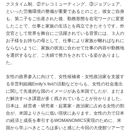
クスタイム制、②テレコミューティング、③ジョブシェア、
といった労働環境の整備が重要であるとのこと。彼女ご自身
も、第二子をご出産された後、勤務形態を在宅ワークに変更
したことで、仕事と家族の生活とを両立できたそうです。外
交官として世界を舞台にご活躍されている背景には、３人の
お子様をお持ちの母として、仕事により家族が離ればなれに
ならないように、家族の状況に合わせて仕事の内容や勤務地
を選択するなど、ご夫婦で努力をされている姿がありまし
た。
女性の政界参入に向けて、女性候補者・女性政治家を支援す
る非営利組織Emily’s listの活動などからも、女性の社会進出
に関して先進的な国のイメージがある米国でしたが、まだま
だ解決すべき課題が多く残されていることが分かりました。
日本は、経営者・研究者・起業家・政治家に占める女性の割
合が、米国よりさらに低い現状にあります。女性の力で日本
の経済と成長を牽引するWOMANOMICS実現のために、米
国から学ぶべきところは多いと感じた今回の大使館ツアーで