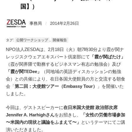
国】）
事務局
/
2014年2月26日
タグ:
公開ワークショップ
,
開催報告
NPO法人ZESDAは、2月18日（火）朝7時30分より霞が関ナ
レッジスクウェアエキスパート倶楽部にて
「霞が関ばたけ」
（霞が関界隈で勤務するビジネスマン有志の勉強会）及び
「霞が関TEDee」
（同地域の英語ディスカッションの勉強
会）との共催により、在日各国大使館員の方と交流する朝食
会「
第二回：大使館ツアー（Embassy Tour）
」を開催いた
しました。
今回は、ゲストスピーカーに
在日米国大使館 政治部次席
Jennifer A. Harhighさん
をお招きし、
「女性の労働市場参加
〜米国内の現状と議論をふまえて〜」
というテーマにてご講
演いただきました。