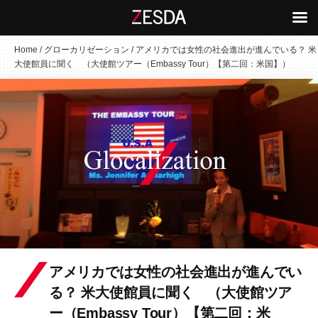
コ
Home
/
グローカリゼーション
/
アメリカでは女性の社会進出が進んでいる？ 米
大使館員に聞く （大使館ツアー（Embassy Tour）【第二回：米国】）
ン
テ
ン
ツ
へ
ス
キ
ッ
プ
アメリカでは女性の社会進出が進んでい
る？ 米大使館員に聞く （大使館ツア
ー（Embassy Tour）【第二回：米