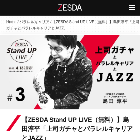
コ
Home
/
パラレルキャリア
/
【ZESDA Stand UP LIVE（無料）】島田淳平「上司
ガチャとパラレルキャリアとJAZZ」
ン
テ
ン
ツ
へ
ス
キ
ッ
プ
【ZESDA Stand UP LIVE（無料）】島
田淳平「上司ガチャとパラレルキャリア
とJAZZ」