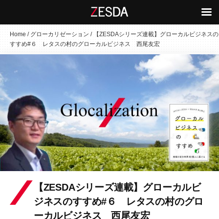
コ
Home
/
グローカリゼーション
/
【ZESDAシリーズ連載】グローカルビジネスの
すすめ#６ レタスの村のグローカルビジネス 西尾友宏
ン
テ
ン
ツ
へ
ス
キ
ッ
プ
【ZESDAシリーズ連載】グローカルビ
ジネスのすすめ#６ レタスの村のグロ
ーカルビジネス 西尾友宏