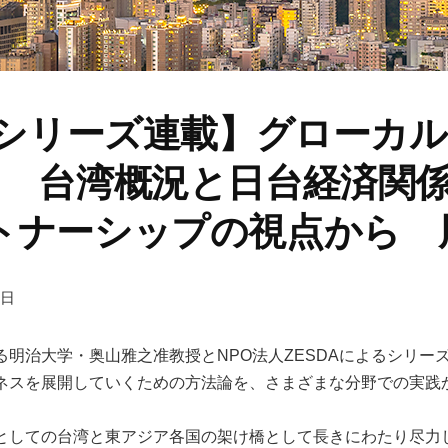
DAシリーズ連載】グローカ
３ 台湾概況と日台経済関
トナーシップの視点から 
4日
明治大学・奥山雅之准教授とNPO法人ZESDAによるシリー
ネスを展開していくための方法論を、さまざまな分野での実践
としての台湾と東アジア各国の架け橋として長きにわたり尽力