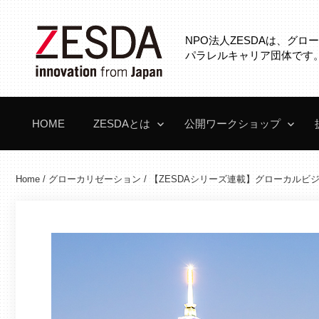
コ
ン
NPO法人ZESDAは、グ
テ
パラレルキャリア団体です
ン
ツ
へ
HOME
ZESDAとは
公開ワークショップ
ス
キ
ッ
Home
/
グローカリゼーション
/
【ZESDAシリーズ連載】グローカルビ
プ