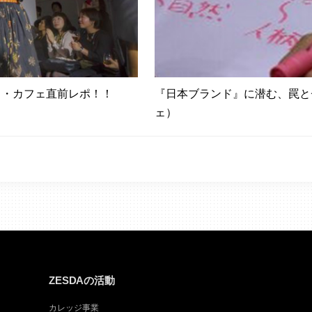
ス・カフェ直前レポ！！
『日本ブランド』に潜む、罠と
ェ）
ZESDAの活動
カレッジ事業