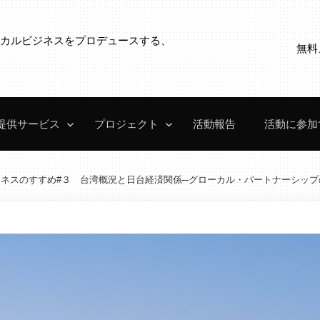
ローカルビジネスをプロデュースする、
無料
。
提供サービス
プロジェクト
活動報告
活動に参加
ジネスのすすめ#３ 台湾概況と日台経済関係─グローカル・パートナーシッ