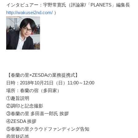
インタビュアー：宇野常寛氏（評論家/「PLANETS」編集長
http://wakusei2nd.com/
）
【春蘭の里×ZESDAの業務提携式】
日時：2018年10月21日（日）11:00～12:00
場所：春蘭の宿（多田家）
①趣旨説明
②調印と記念撮影
③春蘭の里 多田喜一郎氏 挨拶
④ZESDA 挨拶
⑤春蘭の里クラウドファンディング告知
⑥質疑応答