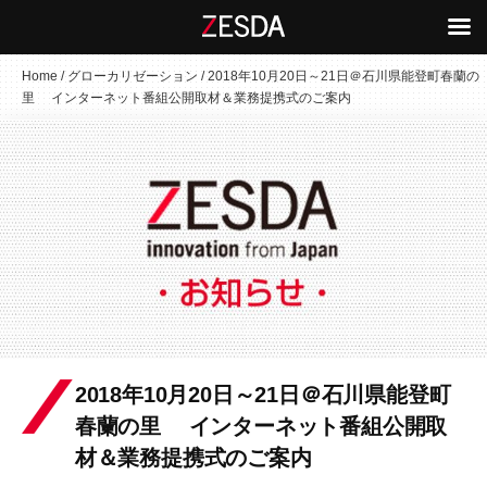
コ
Home
/
グローカリゼーション
/
2018年10月20日～21日＠石川県能登町春蘭の
里 インターネット番組公開取材＆業務提携式のご案内
ン
テ
ン
ツ
へ
ス
キ
ッ
プ
2018年10月20日～21日＠石川県能登町
春蘭の里 インターネット番組公開取
材＆業務提携式のご案内