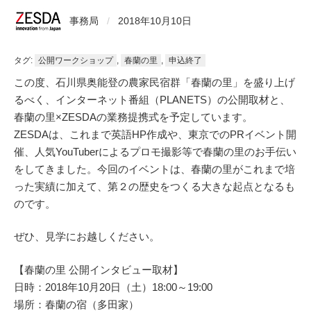
事務局
/
2018年10月10日
タグ:
公開ワークショップ
,
春蘭の里
,
申込終了
この度、石川県奥能登の農家民宿群「春蘭の里」を盛り上げ
るべく、インターネット番組（PLANETS）の公開取材と、
春蘭の里×ZESDAの業務提携式を予定しています。
ZESDAは、これまで英語HP作成や、東京でのPRイベント開
催、人気YouTuberによるプロモ撮影等で春蘭の里のお手伝い
をしてきました。今回のイベントは、春蘭の里がこれまで培
った実績に加えて、第２の歴史をつくる大きな起点となるも
のです。
ぜひ、見学にお越しください。
【春蘭の里 公開インタビュー取材】
日時：2018年10月20日（土）18:00～19:00
場所：春蘭の宿（多田家）