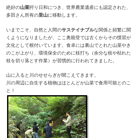
絶好の
山菜
狩り日和につき、世界農業遺産にも認定された、
多田さん所有の
里山
に移動します。
いまでこそ、自然と人間の
サステイナブル
な関係と頻繁に聞
くようになりましたが、ここ奥能登では古くからその慣習が
文化として根付いています。食卓には裏山でとれた山菜やき
のこが上がり、環境保全のために枝打ち（余分な枝や枯れた
枝を切り落とす作業）が習慣的に行われてきました。
山に入ると川のせせらぎが聞こえてきます。
川の周辺に自生する植物はほとんどが山菜で食用可能とのこ
と！