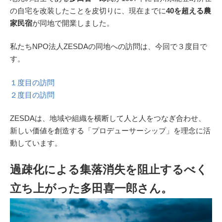
の自宅を改装したことを皮切りに、現在までに
40を超える農
家民宿
が同地で開業しました。
私たちNPO法人ZESDAの同地への訪問は、今回で３度目で
す。
１度目の訪問
２度目の訪問
ZESDAは、地域や組織を横断して人と人をつなぎ合わせ、
新しい価値を創造する「プロデューサーシップ」を理念に活
動しています。
過疎化による集落消失を阻止するべく
立ち上がった多田喜一郎さん。