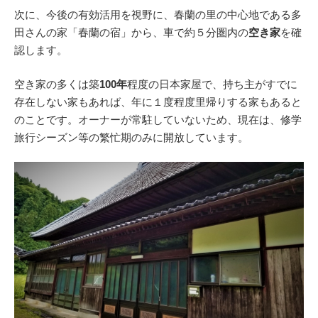
次に、今後の有効活用を視野に、春蘭の里の中心地である多
田さんの家「春蘭の宿」から、車で約５分圏内の
空き家
を確
認します。
空き家の多くは築
100年
程度の日本家屋で、持ち主がすでに
存在しない家もあれば、年に１度程度里帰りする家もあると
のことです。オーナーが常駐していないため、現在は、修学
旅行シーズン等の繁忙期のみに開放しています。