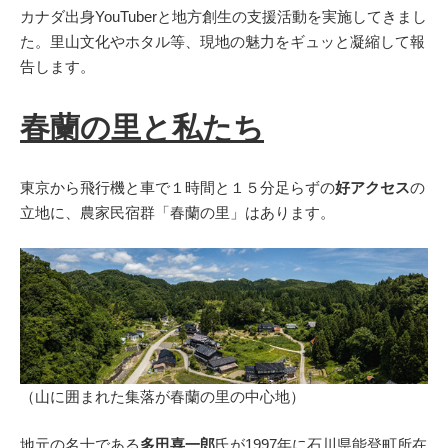
カナダ出身YouTuberと地方創生の支援活動を実施してきまし
た。里山文化やホタル等、現地の魅力をギュッと凝縮して報
告します。
春蘭の里と私たち
東京から飛行機と車で１時間と１５分足らずの
好アクセス
の
立地に、農家民宿群「春蘭の里」はあります。
（山に囲まれた集落が春蘭の里の中心地）
地元の名士である
多田喜一郎
氏が1997年に石川県能登町所在