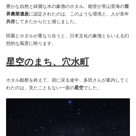
豊かな自然と綺麗な水の象徴のホタル。能登が里山里海の
世
界農業遺産
に認定されたのは、このような環境と、人が長年
共存
してきたからだと感じました。
田園とホタルが重なり合うと、日本文化の象徴ともいえる幻
想的な風景に映ります。
星空のまち、穴水町
ホタル観察を終えて、宿に戻る途中、多田さんが案内してく
れたのは、見たこともない一面の
星空
でした。