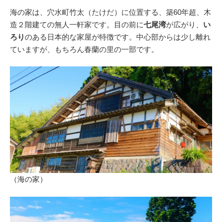
海の家は、穴水町竹太（たけだ）に位置する、築60年超、木
造２階建ての無人一軒家です。目の前に
七尾湾
が広がり、
い
ろり
のある日本的な家屋が特徴です。中心部からは少し離れ
ていますが、もちろん春蘭の里の一部です。
（海の家）