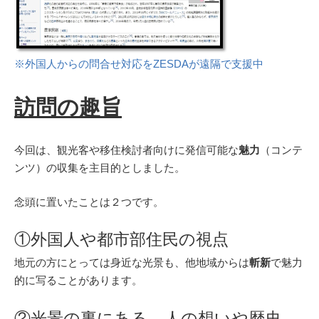
※外国人からの問合せ対応をZESDAが遠隔で支援中
訪問の趣旨
今回は、観光客や移住検討者向けに発信可能な
魅力
（コンテ
ンツ）の収集を主目的としました。
念頭に置いたことは２つです。
①外国人や都市部住民の視点
地元の方にとっては身近な光景も、他地域からは
斬新
で魅力
的に写ることがあります。
②光景の裏にある、人の想いや歴史