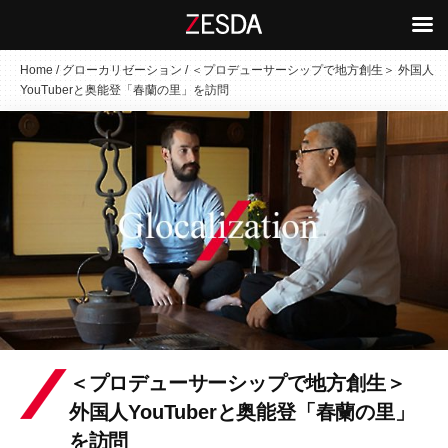
コ
Home
/
グローカリゼーション
/
＜プロデューサーシップで地方創生＞ 外国人
YouTuberと奥能登「春蘭の里」を訪問
ン
テ
ン
ツ
へ
ス
キ
ッ
プ
＜プロデューサーシップで地方創生＞
外国人YouTuberと奥能登「春蘭の里」
を訪問