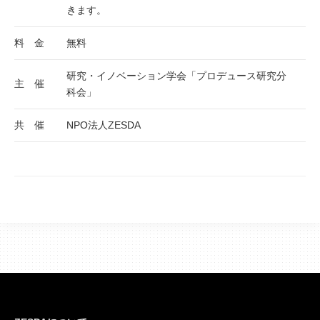
きます。
料 金
無料
研究・イノベーション学会「プロデュース研究分
主 催
科会」
共 催
NPO法人ZESDA