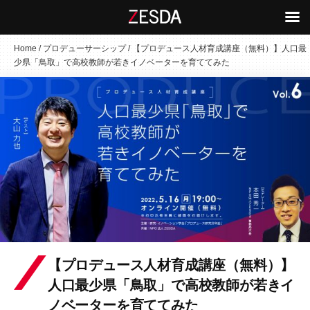
コ
Home
/
プロデューサーシップ
/
【プロデュース人材育成講座（無料）】人口最
少県「鳥取」で高校教師が若きイノベーターを育ててみた
ン
テ
ン
ツ
へ
ス
キ
ッ
プ
【プロデュース人材育成講座（無料）】
人口最少県「鳥取」で高校教師が若きイ
ノベーターを育ててみた