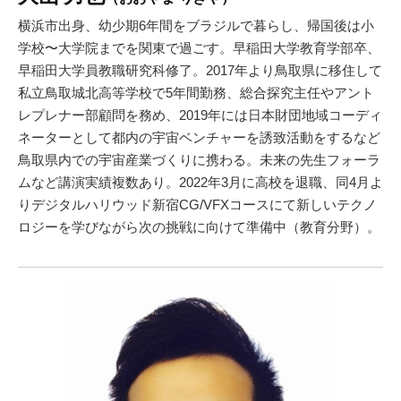
横浜市出身、幼少期6年間をブラジルで暮らし、帰国後は小
学校〜大学院までを関東で過ごす。早稲田大学教育学部卒、
早稲田大学員教職研究科修了。2017年より鳥取県に移住して
私立鳥取城北高等学校で5年間勤務、総合探究主任やアント
レプレナー部顧問を務め、2019年には日本財団地域コーディ
ネーターとして都内の宇宙ベンチャーを誘致活動をするなど
鳥取県内での宇宙産業づくりに携わる。未来の先生フォーラ
ムなど講演実績複数あり。2022年3月に高校を退職、同4月よ
りデジタルハリウッド新宿CG/VFXコースにて新しいテクノ
ロジーを学びながら次の挑戦に向けて準備中（教育分野）。