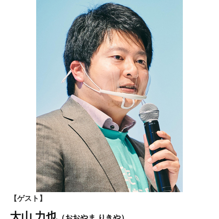
【ゲスト】
大山 力也
（おおやま りきや）