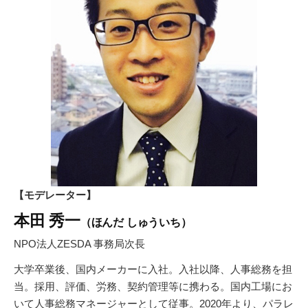
【モデレーター】
本田 秀一
（ほんだ しゅういち）
NPO法人ZESDA 事務局次長
大学卒業後、国内メーカーに入社。入社以降、人事総務を担
当。採用、評価、労務、契約管理等に携わる。国内工場にお
いて人事総務マネージャーとして従事。2020年より、パラレ