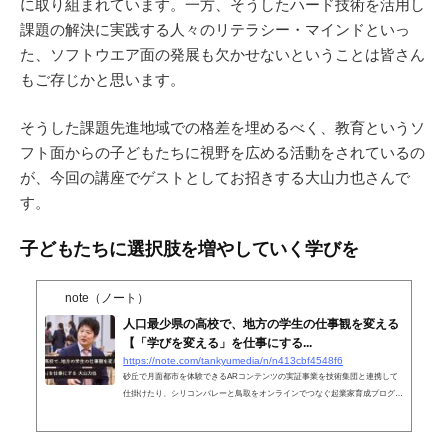
に取り組まれています。一方、そうしたハード技術を活用し
課題の解決に実践する人々のリテラシー・マインドといっ
た、ソフトウエア面の発展も欠かせないということは皆さん
もご存じかと思います。
そうした課題先進地域での格差を埋めるべく、教育というソ
フト面からの子どもたちに視野を広める活動をされているの
が、今回の講座でゲストとしてお招きする大山力也さんで
す。
子どもたちに選択肢を増やしていく学びを
note（ノート）
人口最少県の高校で、地方の学生の仕事観を変える
【「学びを変える」を仕事にする...
https://note.com/tankyumedia/n/n413cbf4548f6
砂丘で月面都市を体験できるARコンテンツの実証事業を技術集団と連携して
仕掛けたり、シリコンバレーと鳥取をオンラインでつなぐ起業家育成プログラ
ムを行ったり…世界や地域の多様な現場と教室をつなげ、地方の子どもたちの
仕事観を変えることに取り組んでいる、大山力也さん。 一教員でありなが
ら、鳥取県が禁止していた高校生のアルバイト解禁を実現させるなど、学校文