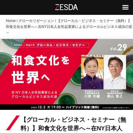
コ
Home
/
グローカリゼーション
/
【グローカル・ビジネス・セミナー（無料）】
和食文化を世界へ～在NY日本人女性起業家によるグローカルビジネス成功の道
ン
～
テ
ン
ツ
へ
ス
キ
ッ
プ
【グローカル・ビジネス・セミナー（無
料）】和食文化を世界へ～在NY日本人