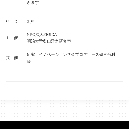
きます
料 金
無料
NPO法人ZESDA
主 催
明治大学奥山雅之研究室
研究・イノベーション学会プロデュース研究分科
共 催
会