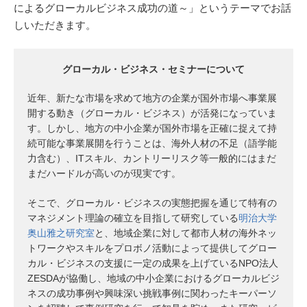
によるグローカルビジネス成功の道～」というテーマでお話
しいただきます。
グローカル・ビジネス・セミナーについて
近年、新たな市場を求めて地方の企業が国外市場へ事業展
開する動き（グローカル・ビジネス）が活発になっていま
す。しかし、地方の中小企業が国外市場を正確に捉えて持
続可能な事業展開を行うことは、海外人材の不足（語学能
力含む）、ITスキル、カントリーリスク等一般的にはまだ
まだハードルが高いのが現実です。
そこで、グローカル・ビジネスの実態把握を通じて特有の
マネジメント理論の確立を目指して研究している
明治大学
奥山雅之研究室
と、地域企業に対して都市人材の海外ネッ
トワークやスキルをプロボノ活動によって提供してグロー
カル・ビジネスの支援に一定の成果を上げているNPO法人
ZESDAが協働し、地域の中小企業におけるグローカルビジ
ネスの成功事例や興味深い挑戦事例に関わったキーパーソ