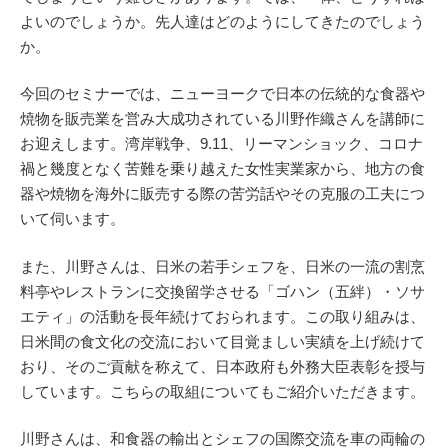
よいのでしょうか。先人達はどのようにしてきたのでしょう
か。
今回のセミナーでは、ニューヨークで日本の伝統的な食器や
焼物を販売業を営み大成功されている川野作織さんを講師に
お迎えします。湾岸戦争、9.11、リーマンショック、コロナ
禍と幾度となく苦難を乗り越えた女性実業家から、地方の食
器や焼物を海外に販売する際の苦労話やその克服の工夫につ
いて伺います。
また、川野さんは、日米の若手シェフを、日米の一流の割烹
料亭やレストランに交換留学させる「ゴハン（五絆）・ソサ
エティ」の活動を長年続けておられます。この取り組みは、
日米間の食文化の交流において目覚ましい実績を上げ続けて
おり、そのご貢献を称えて、日本政府も外務大臣表彰を授与
しています。こちらの取組についてもご紹介いただきます。
川野さんは、和食器の輸出とシェフの国際交流を車の両輪の