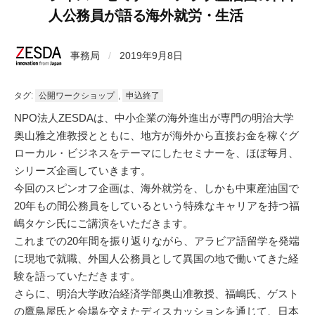
人公務員が語る海外就労・生活
事務局
/
2019年9月8日
タグ:
公開ワークショップ
,
申込終了
NPO法人ZESDAは、中小企業の海外進出が専門の明治大学
奥山雅之准教授とともに、地方が海外から直接お金を稼ぐグ
ローカル・ビジネスをテーマにしたセミナーを、ほぼ毎月、
シリーズ企画していきます。
今回のスピンオフ企画は、海外就労を、しかも中東産油国で
20年もの間公務員をしているという特殊なキャリアを持つ福
嶋タケシ氏にご講演をいただきます。
これまでの20年間を振り返りながら、アラビア語留学を発端
に現地で就職、外国人公務員として異国の地で働いてきた経
験を語っていただきます。
さらに、明治大学政治経済学部奥山准教授、福嶋氏、ゲスト
の鷹鳥屋氏と会場を交えたディスカッションを通じて、日本