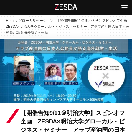
コ
Home
/
グローカリゼーション
/
【開催告知9/11＠明治大学】スピンオフ企画
ZESDA×明治大学グローカル・ビジネス・セミナー アラブ産油国の日本人公
ン
務員が語る海外就労・生活
テ
ン
ツ
へ
ス
キ
ッ
プ
【開催告知9/11＠明治大学】スピンオフ
企画 ZESDA×明治大学グローカル・ビ
ジネス・セミナー アラブ産油国の日本