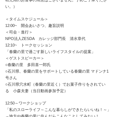
い。）
＜タイムスケジュール＞
12:00~ 開会あいさつ、趣旨説明
＜司会・進行＞
NPO法人ZESDA カレッジ部門長 清水章代
12:10~ トークセッション
「春蘭の里で過ごす新しいライフスタイルの提案」
＜ゲストスピーカー＞
○春蘭の里 多田喜一郎氏
○石川県、春蘭の里をサポートしている春蘭の里 マドンナ1
号さん
○石川県穴水町（春蘭の里近く）でお菓子作りをされてい
る 小森夫妻（当日動画参加予定）
12:50～ワークショップ
「私のスローライフ～こんな暮らしができたらいいね！～」
→地方や春蘭の里に住んだらこんなことしてみたい！