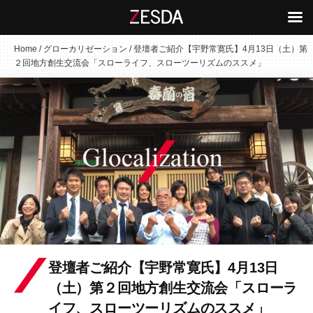
コ
Home
/
グローカリゼーション
/
登壇者ご紹介【宇野常寛氏】4月13日（土）第
２回地方創生交流会「スローライフ、スローツーリズムのススメ」
ン
テ
ン
ツ
へ
ス
キ
ッ
プ
登壇者ご紹介【宇野常寛氏】4月13日
（土）第２回地方創生交流会「スローラ
イフ、スローツーリズムのススメ」