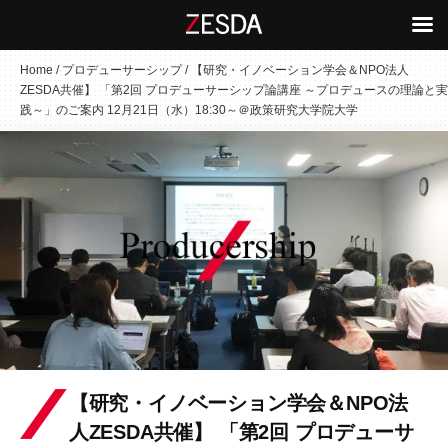
コ
Home
/
プロデューサーシップ
/
【研究・イノベーション学会＆NPO法人
ZESDA共催】 「第2回 プロデューサーシップ論講座 ～プロデュースの理論と実
ン
践～」のご案内 12月21日（水）18:30～＠政策研究大学院大学
テ
ン
ツ
へ
ス
キ
ッ
プ
【研究・イノベーション学会＆NPO法
人ZESDA共催】 「第2回 プロデューサ