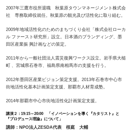
2007年三鷹市役所退職 秋葉原タウンマネージメント株式会
社 専務取締役就任。秋葉原の観光及び活性化に取り組む。
2009年地域活性化のためのまちづくり会社「株式会社ローカ
ル ファースト研究所」設立。日本酒のブランディング、墨
田区産業振 興計画などの策定。
2011年から一般社団法人震災復興ワークス設立。岩手県大槌
町 、宮城県石巻市、福島県南相馬市の支援を行う。
2012年墨田区産業ビジョン策定支援。2013年石巻市中心市
街地活性化基本計画策定支援、那覇市人材育成塾。
2014年那覇市中心市街地活性化計画策定支援。
講演２：19:15～20:00 「イノベーションを導く『カタリスト』と
『プロデュース理論』について」
講師：NPO法人ZESDA代表 桜庭 大輔