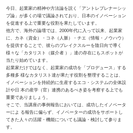
今日、起業家の精神や方法論を説く「アントレプレナーシッ
プ論」が多くの場で議論されており、日本のイノベーション
を促進する上で重要な役割を果たしています。
他方で、海外の論壇では、2000年代に入って以来、起業家
に、カネ（資金）・コネ（人脈）・チエ（情報・ノウハウ）
を提供することで、彼らのブレイクスルーを陰日向で導く
様々な「カタリスト（媒介者 ）」達の存在にもスポットが
当たり始めています。
起業家だけではなく、起業家の成功を「プロデュース」する
多種多 様なカタリスト達が果たす役割を整理することは、
イノベーションを持続的に生産するエコ・システムの全体設
計や日 本の産学（官）連携のあるべき姿を考察する上でも
重要でありましょう。
そこで、当講座の事例報告においては、成功したイノベータ
ーによ る報告に偏らず、イノベーターの成功をサポートし
てきた人々の活躍・機能についても議論・検討して参りま
す。