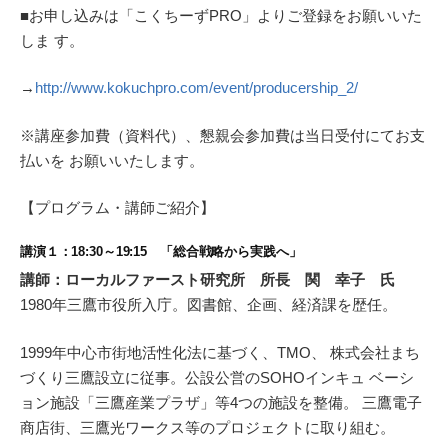
■お申し込みは「こくちーずPRO」よりご登録をお願いいた
しま す。
→
http://www.kokuchpro.com/event/producership_2/
※講座参加費（資料代）、懇親会参加費は当日受付にてお支
払いを お願いいたします。
【プログラム・講師ご紹介】
講演１：18:30～19:15 「総合戦略から実践へ」
講師：ローカルファースト研究所 所長 関 幸子 氏
1980年三鷹市役所入庁。図書館、企画、経済課を歴任。
1999年中心市街地活性化法に基づく、TMO、 株式会社まち
づくり三鷹設立に従事。公設公営のSOHOインキュ ベーシ
ョン施設「三鷹産業プラザ」等4つの施設を整備。 三鷹電子
商店街、三鷹光ワークス等のプロジェクトに取り組む。