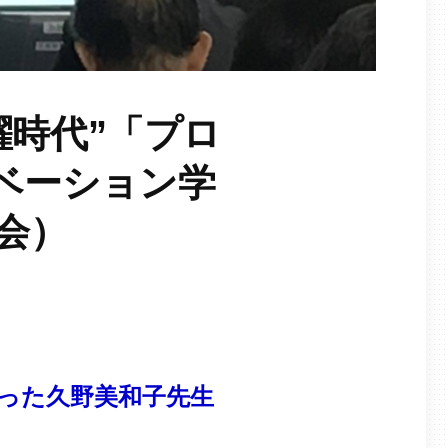
躍時代”「プロ
ベーション学
会）
さった久野美和子先生