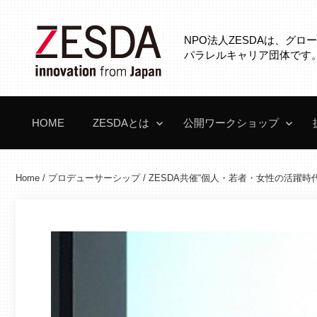
コ
ン
NPO法人ZESDAは、グ
テ
パラレルキャリア団体です
ン
ツ
へ
HOME
ZESDAとは
公開ワークショップ
ス
キ
ッ
Home
/
プロデューサーシップ
/
ZESDA共催“個人・若者・女性の活躍
プ