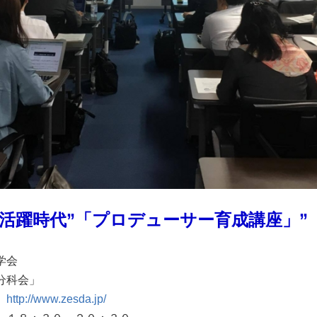
活躍時代”「プロデューサー育成講座」”
学会
ンティア分科会」
Ａ
http://www.zesda.jp/