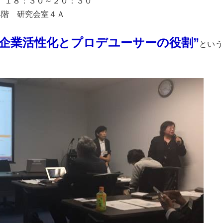
）１８：３０～２０：３０
階 研究会室４Ａ
小企業活性化とプロデユーサーの役割”
という