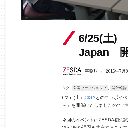
6/25(土)
Japan
事務局
/
2016年7月
タグ:
公開ワークショップ
,
開催報告
6/25（土）
CISA
とのコラボイベント、第一
～」を開催いたしましたのでご
今回のイベントはZESDA初の
VISIONや課題を共有するこ