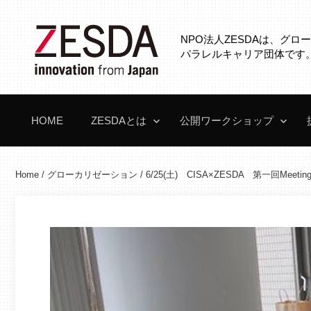
コ
ン
NPO法人ZESDAは、グ
テ
パラレルキャリア団体です
ン
ツ
へ
HOME
ZESDAとは
公開ワークショップ
ス
キ
ッ
Home
/
グローカリゼーション
/
6/25(土) CISA×ZESDA 第一回Meetin
プ