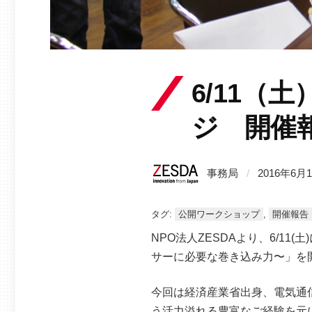
6/11（
ジ 開催
事務局
/
2016年6月
タグ:
公開ワークショップ
,
開催報告
NPO法人ZESDAより、6/1
サーに必要な巻き込み力〜」を
今回は経済産業省出身、電気通
う活力溢れる豊富なご経験を元