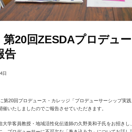
土）第20回ZESDAプロデ
報告
14日
1(土)に第20回プロデュース・カレッジ「プロデューサーシップ
開催いたしましたのでご報告させていただきます。
信大学客員教授・地域活性化伝道師の久野美和子氏をお招きし
に、プロデューサーに不可欠な「巻き込み力」についてお話し