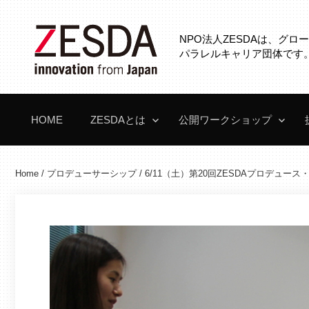
コ
ン
NPO法人ZESDAは、グ
テ
パラレルキャリア団体です
ン
ツ
へ
HOME
ZESDAとは
公開ワークショップ
ス
キ
ッ
Home
/
プロデューサーシップ
/
6/11（土）第20回ZESDAプロデュー
プ