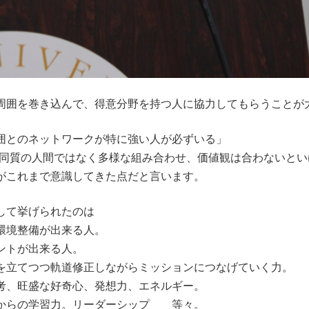
周囲を巻き込んで、得意分野を持つ人に協力してもらうことが
囲とのネットワークが特に強い人が必ずいる」
(同質の人間ではなく多様な組み合わせ、価値観は合わないとい
がこれまで意識してきた点だと言います。
して挙げられたのは
環境整備が出来る人。
ントが出来る人。
を立てつつ軌道修正しながらミッションにつなげていく力。
考、旺盛な好奇心、発想力、エネルギー。
からの学習力。リーダーシップ 等々。