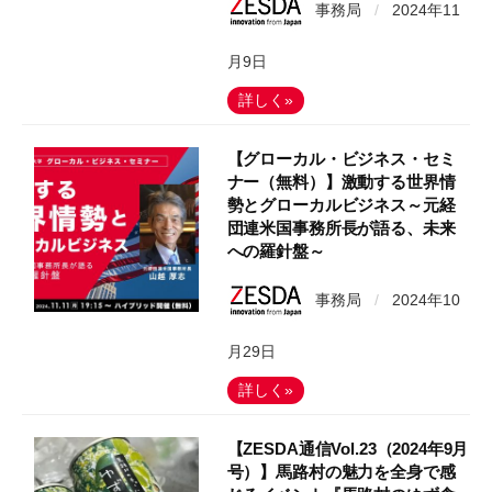
事務局
/
2024年11
月9日
詳しく»
【グローカル・ビジネス・セミ
ナー（無料）】激動する世界情
勢とグローカルビジネス～元経
団連米国事務所長が語る、未来
への羅針盤～
事務局
/
2024年10
月29日
詳しく»
【ZESDA通信Vol.23（2024年9月
号）】馬路村の魅力を全身で感