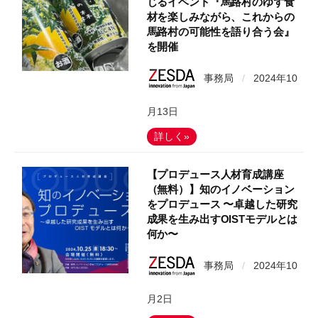
じるイベント『馬路村のゆず食
材を楽しみながら、これからの
馬路村の可能性を語り合う会』
を開催
事務局
/
2024年10
月13日
詳しく»
【プロデュース人材育成講座
（無料）】知のイノベーション
をプロデュース 〜卓越した研究
成果を生み出すOISTモデルとは
何か〜
事務局
/
2024年10
月2日