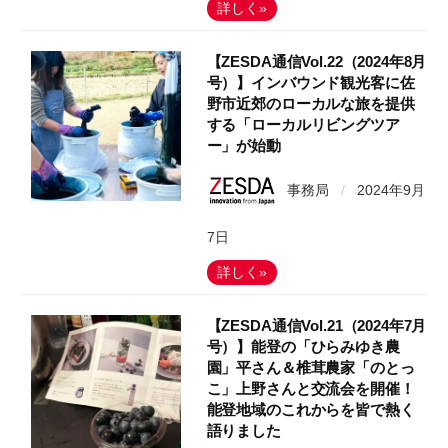
詳しく»
【ZESDA通信Vol.22（2024年8月
号）】インバウンド観光客に佐
野市近郊のローカルな旅を提供
する「ローカルリビングツア
ー」が始動
事務局
/
2024年9月
7日
詳しく»
【ZESDA通信Vol.21（2024年7月
号）】能登の「ひらみゆき農
園」平さん＆椎茸農家「のとっ
こ」上野さんと交流会を開催！
能登地域のこれからを皆で熱く
語りました