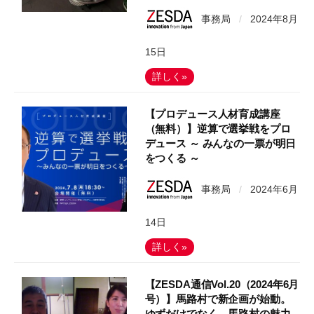
事務局
/
2024年8月
15日
詳しく»
【プロデュース人材育成講座
（無料）】逆算で選挙戦をプロ
デュース ～ みんなの一票が明日
をつくる ～
事務局
/
2024年6月
14日
詳しく»
【ZESDA通信Vol.20（2024年6月
号）】馬路村で新企画が始動。
ゆずだけでなく、馬路村の魅力