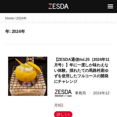
コ
Home
/
2024年
ン
年:
2024年
テ
ン
ツ
へ
ス
【ZESDA通信Vol.25（2024年11
キ
月号）】年に一度しか味わえな
い体験。採れたての馬路村産ゆ
ッ
ずを使用したフルコースの開発
プ
にチャレンジ
事務局
/
2024年12
月9日
詳しく»