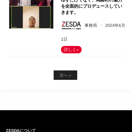
を全面的にプロデュースしてい
きます。
事務局
/
2024年6月
1日
詳しく»
投
次へ »
稿
の
ペ
ー
ジ
ZESDAについて