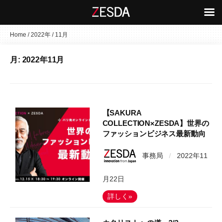
コ
Home
/
2022年
/
11月
ン
月:
2022年11月
テ
ン
ツ
へ
ス
【SAKURA
キ
COLLECTION×ZESDA】世界の
ファッションビジネス最新動向
ッ
プ
事務局
/
2022年11
月22日
詳しく»