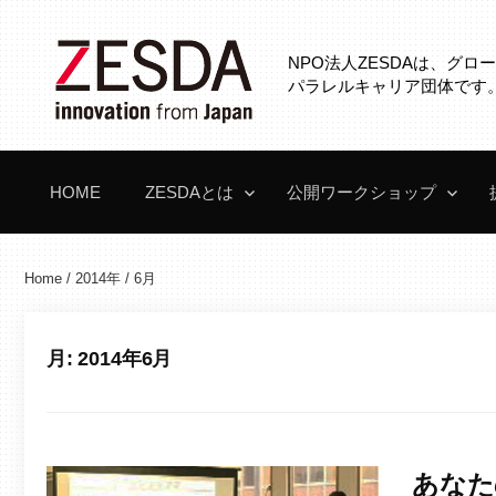
コ
ン
NPO法人ZESDAは、グ
テ
パラレルキャリア団体です
ン
ツ
へ
HOME
ZESDAとは
公開ワークショップ
ス
キ
ッ
Home
/
2014年
/
6月
プ
月:
2014年6月
あなた