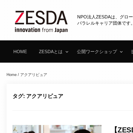
コ
ン
NPO法人ZESDAは、グ
テ
パラレルキャリア団体です
ン
ツ
へ
HOME
ZESDAとは
公開ワークショップ
ス
キ
ッ
Home
/
アクアリピュア
プ
タグ:
アクアリピュア
【ZE