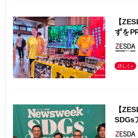
【ZE
ずをP
詳しく»
【ZE
SDG