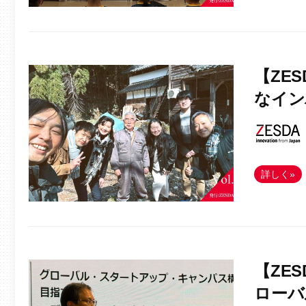
【ZE
なイン
詳しく»
【ZE
ローバ