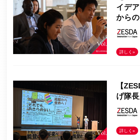
イデア
からの
詳しく»
【ZE
げ隊長
詳しく»