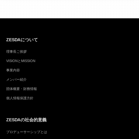
の
ペ
ー
ジ
ZESDAについて
送
理事長ご挨拶
り
VISIONとMISSION
事業内容
メンバー紹介
団体概要・財務情報
個人情報保護方針
ZESDAの社会的意義
プロデューサーシップとは