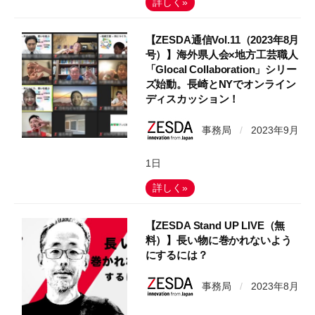
詳しく»
【ZESDA通信Vol.11（2023年8月
号）】海外県人会×地方工芸職人
「Glocal Collaboration」シリー
ズ始動。長崎とNYでオンライン
ディスカッション！
事務局
/
2023年9月
1日
詳しく»
【ZESDA Stand UP LIVE（無
料）】長い物に巻かれないよう
にするには？
事務局
/
2023年8月