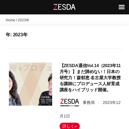
コ
Home
/
2023年
ン
年:
2023年
テ
ン
ツ
へ
ス
【ZESDA通信Vol.14（2023年11
キ
月号）】まだ諦めない！日本の
研究力！森郁恵 名古屋大学教授
ッ
を講師にプロデュース人材育成
プ
講座をハイブリッド開催。
事務局
/
2023年12
月1日
詳しく»