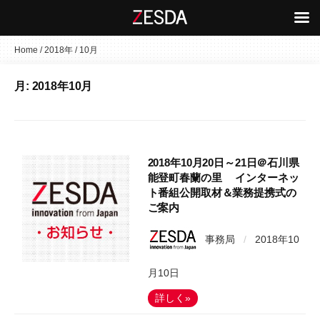
コ
Home
/
2018年
/
10月
ン
月:
2018年10月
テ
ン
ツ
へ
ス
2018年10月20日～21日＠石川県
キ
能登町春蘭の里 インターネッ
ト番組公開取材＆業務提携式の
ッ
ご案内
プ
事務局
/
2018年10
月10日
詳しく»