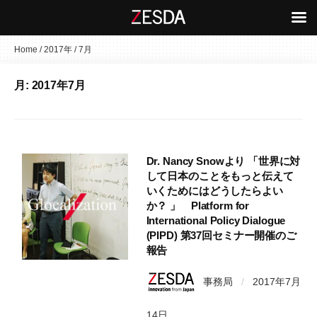
コ
Home
/
2017年
/
7月
ン
月:
2017年7月
テ
ン
ツ
へ
ス
Dr. Nancy Snowより 「世界に対
キ
して日本のことをもっと伝えて
いくためにはどうしたらよい
ッ
か？ 」 Platform for
プ
International Policy Dialogue
(PIPD) 第37回セミナー開催のご
報告
事務局
/
2017年7月
14日