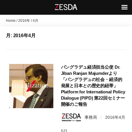
コ
Home
/
2016年
/
4月
ン
月:
2016年4月
テ
ン
ツ
へ
ス
バングラデュ経済担当公使 Dr.
キ
Jiban Ranjan Majumderより
「バングラデュの社会・経済的
ッ
発展と日本との歴史的紐帯」
プ
Platform for International Policy
Dialogue (PIPD) 第22回セミナー
開催のご報告
事務局
/
2016年4月
5日