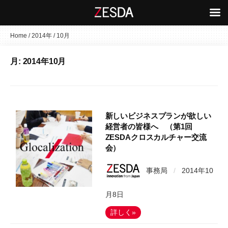
コ
Home
/
2014年
/
10月
ン
月:
2014年10月
テ
ン
ツ
へ
ス
新しいビジネスプランが欲しい
キ
経営者の皆様へ （第1回
ZESDAクロスカルチャー交流
ッ
会）
プ
事務局
/
2014年10
月8日
詳しく»