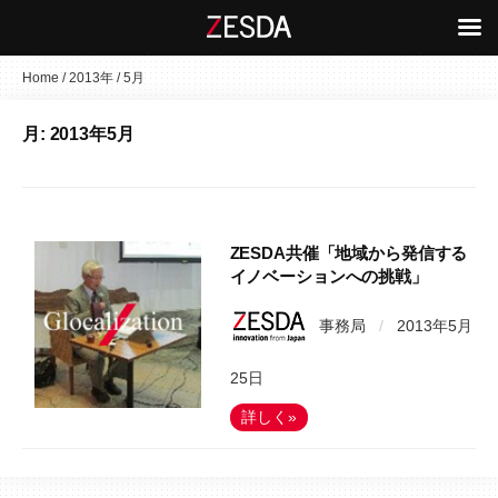
コ
Home
/
2013年
/
5月
ン
月:
2013年5月
テ
ン
ツ
へ
ス
ZESDA共催「地域から発信する
キ
イノベーションへの挑戦」
ッ
事務局
/
2013年5月
プ
25日
詳しく»