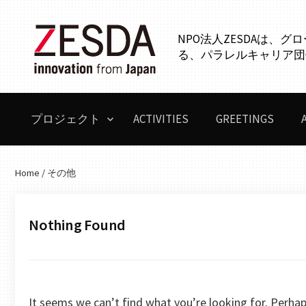
Skip
to
NPO法人ZESDAは、
content
る、パラレルキャリア団
プロジェクト
ACTIVITIES
GREETINGS
Home
/
その他
Nothing Found
It seems we can’t find what you’re looking for. Perhap